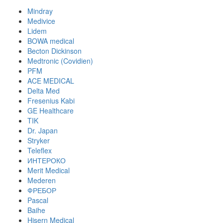
Mindray
Medivice
Lidem
BOWA medical
Becton Dickinson
Medtronic (Covidien)
PFM
ACE MEDICAL
Delta Med
Fresenius Kabi
GE Healthcare
TIK
Dr. Japan
Stryker
Teleflex
ИНТЕРОКО
Merit Medical
Mederen
ФРЕБОР
Pascal
Baihe
Hisern Medical