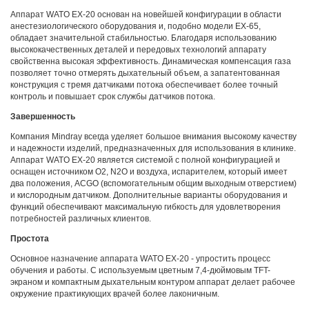
Аппарат WATO EX-20 основан на новейшей конфигурации в области
анестезиологического оборудования и, подобно модели EX-65,
обладает значительной стабильностью. Благодаря использованию
высококачественных деталей и передовых технологий аппарату
свойственна высокая эффективность. Динамическая компенсация газа
позволяет точно отмерять дыхательный объем, а запатентованная
конструкция с тремя датчиками потока обеспечивает более точный
контроль и повышает срок службы датчиков потока.
Завершенность
Компания Mindray всегда уделяет большое внимания высокому качеству
и надежности изделий, предназначенных для использования в клинике.
Аппарат WATO EX-20 является системой с полной конфигурацией и
оснащен источником O2, N2O и воздуха, испарителем, который имеет
два положения, ACGO (вспомогательным общим выходным отверстием)
и кислородным датчиком. Дополнительные варианты оборудования и
функций обеспечивают максимальную гибкость для удовлетворения
потребностей различных клиентов.
Простота
Основное назначение аппарата WATO EX-20 - упростить процесс
обучения и работы. С используемым цветным 7,4-дюймовым TFT-
экраном и компактным дыхательным контуром аппарат делает рабочее
окружение практикующих врачей более лаконичным.