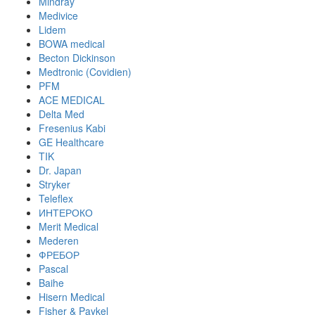
Mindray
Medivice
Lidem
BOWA medical
Becton Dickinson
Medtronic (Covidien)
PFM
ACE MEDICAL
Delta Med
Fresenius Kabi
GE Healthcare
TIK
Dr. Japan
Stryker
Teleflex
ИНТЕРОКО
Merit Medical
Mederen
ФРЕБОР
Pascal
Baihe
Hisern Medical
Fisher & Paykel