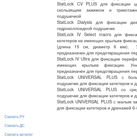
StatLock CV PLUS для фиксации це
скользящим зажимом и трикотажн
подушечкой
StatLock Dialysis для фиксации ди
гидроколлоидной подушечке
StatLock IV Select macro для фикс
катетеров не имеющих крыльев фиксац
(длина 15 см, диаметр 6 мм). У
предназначен для предотвращения пер
StatLock IV Ultra для фиксации периф
имеющих крыльев фиксации. Уни
предназначен для предотвращения пер
StatLock UNIVERSAL PLUS с бол
подушечке для фиксации катетеров и 
StatLock UNIVERSAL PLUS со сре
подушечке для фиксации катетеров и 
StatLock UNIVERSAL PLUS с малым з
для фиксации катетеров и дренажей 6-
Скачать РУ
Скачать ДС
Скачать каталог