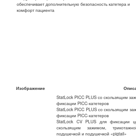
обеспечивает дополнительную безопасность катетера и
комфорт пациента
Изображение
Опис
StatLock PICC PLUS со скользящим за
фиксации PICC-катетеров
StatLock PICC PLUS со скользящим за
фиксации PICC-катетеров
StatLock CV PLUS для фиксации це
скользящим зажимом, трикотажно
подушечкой и подушечкой «pigtail»