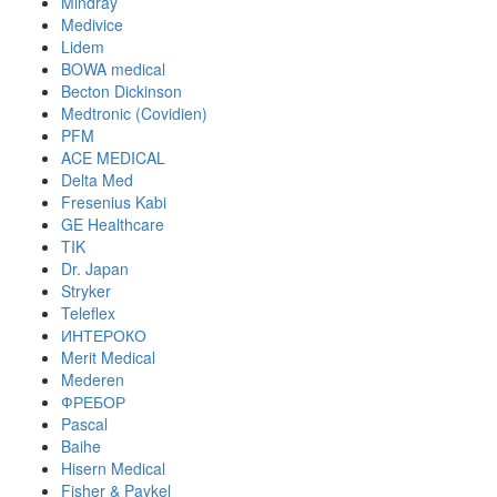
Mindray
Medivice
Lidem
BOWA medical
Becton Dickinson
Medtronic (Covidien)
PFM
ACE MEDICAL
Delta Med
Fresenius Kabi
GE Healthcare
TIK
Dr. Japan
Stryker
Teleflex
ИНТЕРОКО
Merit Medical
Mederen
ФРЕБОР
Pascal
Baihe
Hisern Medical
Fisher & Paykel